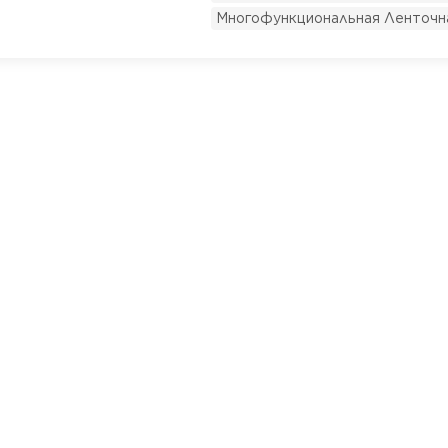
2890 об/мин.Линейная скор
Многофункциональная Ленточ
работы: После включения 
колебательное (вверх-вниз
гарантирует отсутствие пр
обрабатываемой детали в пр