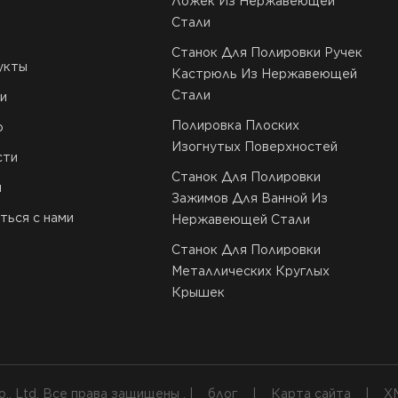
Ложек Из Нержавеющей
Стали
Станок Для Полировки Ручек
укты
Кастрюль Из Нержавеющей
Стали
и
Полировка Плоских
о
Изогнутых Поверхностей
сти
Станок Для Полировки
и
Зажимов Для Ванной Из
ться с нами
Нержавеющей Стали
Станок Для Полировки
Металлических Круглых
Крышек
o., Ltd. Все права защищены . |
блог
|
Карта сайта
|
X