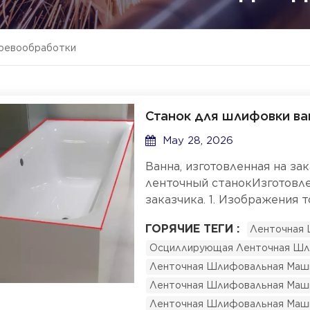
ревообработки
Станок для шлифовки ван
May 28, 2026
Ванна, изготовленная на за
ленточный станокИзготовле
заказчика. 1. Изображения
всех четырех краев ванны.
ГОРЯЧИЕ ТЕГИ :
Ленточная 
используйте эту осцилли
Осциллирующая Ленточная Шл
машину.Технические харак
следующие:Размеры шлифов
Ленточная Шлифовальная Маш
рабочего стола: 2070 × 265 
Ленточная Шлифовальная Маш
ммОбщая мощность: 4,25 к
Ленточная Шлифовальная Маши