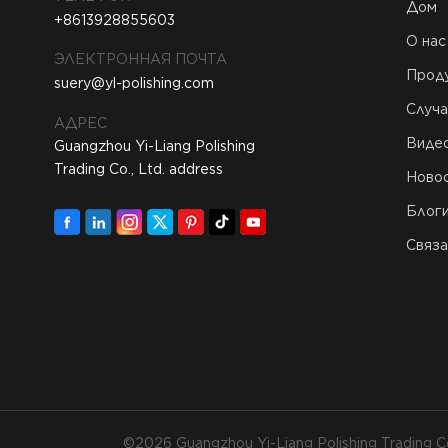
Дом
+8613928855603
О нас
ЭЛЕКТРОННАЯ ПОЧТА
Прод
suery@yl-polishing.com
Случа
АДРЕС
Виде
Guangzhou Yi-Liang Polishing
Trading Co., Ltd. address
Ново
Блог
Связа
©2026 Guangzhou Yi-Liang Polishing Trading C