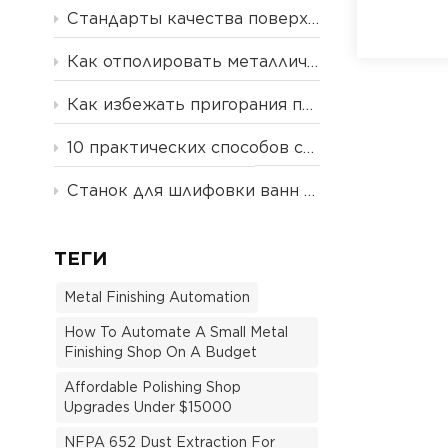
Стандарты качества поверхности: Ra, RMS, N-классы и что необходимо знать производителям.
Как отполировать металлические лезвия и пластиковые ручки на одном станке.
Как избежать пригорания поверхности и чрезмерной обработки при автоматизированной полировке металла: подробное руководство
10 практических способов снизить затраты на полировку и повысить эффективность | Блог YLOZ
Станок для шлифовки ванн на заказ
ТЕГИ
Metal Finishing Automation
How To Automate A Small Metal
Finishing Shop On A Budget
Affordable Polishing Shop
Upgrades Under $15000
NFPA 652 Dust Extraction For