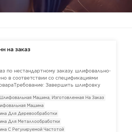
н на заказ
каз по нестандартному заказу. шлифовально-
но в соответствии со спецификациями
 товараТребование: Завершить шлифовку
 2. ПланДля шлифовальных работ
Шлифовальная Машина, Изготовленная На Заказ
рующую ленточную шлифовальную
ифовальная Машина
теристики данной машины
альной ленты: 4920 × 180 ммРазмеры
ина Для Деревообработки
ммГабариты станка: 2810 × 680 × 1150
ина Для Металлообработки
ВтСкорость вращения ведущего колеса:
на С Регулируемой Частотой