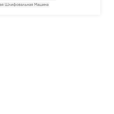
ость шлифовальной ленты: 18 м/сПринцип
ная Шлифовальная Машина
шлифовальная лента совершает
) движение во время работы. Это
ямых шлифовальных линий или полос на
оцесс...