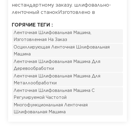
нестандартному заказу. шлифовально-
ленточный станокИзготовлено в
соответствии со спецификациями
ГОРЯЧИЕ ТЕГИ :
заказчика. 1. Изображения
Ленточная Шлифовальная Машина,
товараТребование: Завершить шлифовку
Изготовленная На Заказ
всех четырех краев ванны. 2. ПланДля
Осциллирующая Ленточная Шлифовальная
шлифовальных работ используйте эту
Машина
осциллирующую ленточную
Ленточная Шлифовальная Машина Для
шлифовальную машину.Технические
Деревообработки
характеристики данной машины
Ленточная Шлифовальная Машина Для
следующие:Размеры шлифовальной
Металлообработки
ленты: 4920 × 180 ммРазмеры рабочего
Ленточная Шлифовальная Машина С
стола: 2070 × 265 ммГабариты станка: 2810
Регулируемой Частотой
× 680 × 1150 ммОбщая мощность: 4,25
Многофункциональная Ленточная
кВтСкорость вращения ведущего колеса:
Шлифовальная Машина
2890 об/мин.Линейная скорость
шлифовальной ленты: 18 м/сПринцип
работы: После включения шлифовальная