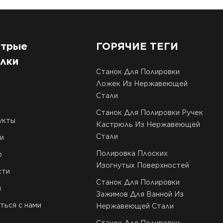
трые
ГОРЯЧИЕ ТЕГИ
лки
Станок Для Полировки
Ложек Из Нержавеющей
Стали
Станок Для Полировки Ручек
укты
Кастрюль Из Нержавеющей
Стали
и
Полировка Плоских
о
Изогнутых Поверхностей
сти
Станок Для Полировки
и
Зажимов Для Ванной Из
ться с нами
Нержавеющей Стали
Станок Для Полировки