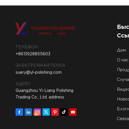
изделий с
высокой
степенью
зеркальной
полировки YL-
Быс
APM-021-3
Ссы
ТЕЛЕФОН
Дом
+8613928855603
О нас
ЭЛЕКТРОННАЯ ПОЧТА
Прод
suery@yl-polishing.com
Случа
АДРЕС
Виде
Guangzhou Yi-Liang Polishing
Trading Co., Ltd. address
Ново
Блог
Связа