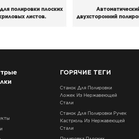
для полировки плоских
Автоматически
криловых листов.
двухсторонний полиро
станок для режу
инструментов.
трые
ГОРЯЧИЕ ТЕГИ
лки
Станок Для Полировки
Ложек Из Нержавеющей
Стали
Станок Для Полировки Ручек
укты
Кастрюль Из Нержавеющей
Стали
и
Полировка Плоских