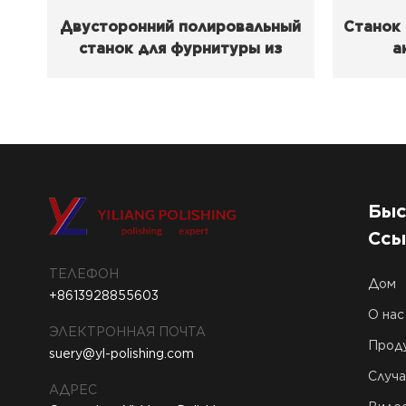
Двусторонний полировальный
Станок 
станок для фурнитуры из
а
нержавеющей стали.
Быс
Ссы
ТЕЛЕФОН
Дом
+8613928855603
О нас
ЭЛЕКТРОННАЯ ПОЧТА
Прод
suery@yl-polishing.com
Случа
АДРЕС