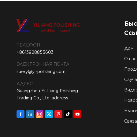
высокой
степенью
зеркальной
полировки YL-
Быс
APM-021-3
Ссы
ТЕЛЕФОН
Дом
+8613928855603
О нас
ЭЛЕКТРОННАЯ ПОЧТА
Прод
suery@yl-polishing.com
Случа
АДРЕС
Виде
Guangzhou Yi-Liang Polishing
Trading Co., Ltd. address
Ново
Блог
Связа