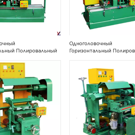
вочный
Одноголовочный
льный Полировальный
Горизонтальный Полиро
-ATPM-005
Станок YL-ATPM-004