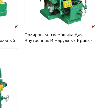
Полировальная Машина Для
вальный
Внутренних И Наружных Кривых
(S-Образного Типа) YL-ATPM-003