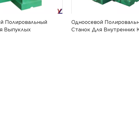
ой Полировальный
Одноосевой Полироваль
я Выпуклых
Станок Для Внутренних 
тей YL-ATPM-002
Плоских Металлических
Изделий YL-ATPM-001