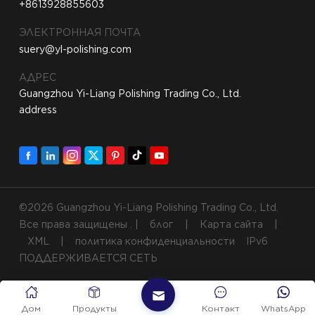
+8613928855603
ЭЛЕКТРОННАЯ ПОЧТА
suery@yl-polishing.com
АДРЕС
Guangzhou Yi-Liang Polishing Trading Co., Ltd.
address
©2026 Guangzhou Yi-Liang Polishing Trading Co., Ltd.
Все права защищены . |
блог
|
Карта сайта
|
XML
|
политика конфиденциальности
IPv6
ПОДДЕРЖИВАЕТСЯ СЕТЬ
Дом
Продукты
Контакт
WhatsApp