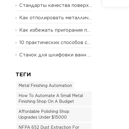
Стандарты качества поверхности: Ra, RMS, N-классы и что необходимо знать производителям.
Как отполировать металлические лезвия и пластиковые ручки на одном станке.
Как избежать пригорания поверхности и чрезмерной обработки при автоматизированной полировке металла: подробное руководство
10 практических способов снизить затраты на полировку и повысить эффективность | Блог YLOZ
Станок для шлифовки ванн на заказ
ТЕГИ
Metal Finishing Automation
How To Automate A Small Metal
Finishing Shop On A Budget
Affordable Polishing Shop
Upgrades Under $15000
NFPA 652 Dust Extraction For