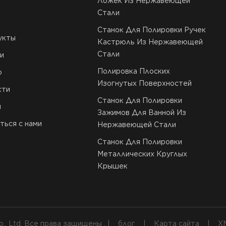
Ложек Из Нержавеющей
Стали
Станок Для Полировки Ручек
укты
Кастрюль Из Нержавеющей
Стали
и
Полировка Плоских
о
Изогнутых Поверхностей
сти
Станок Для Полировки
и
Зажимов Для Ванной Из
ться с нами
Нержавеющей Стали
Станок Для Полировки
Металлических Круглых
Крышек
o., Ltd. Все права защищены . |
блог
|
Карта сайта
|
X