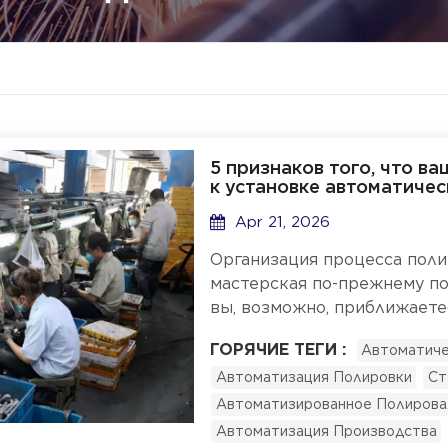
5 признаков того, что в
к установке автоматиче
Apr 21, 2026
Организация процесса поли
мастерская по-прежнему по
вы, возможно, приближаете
того, что ваша полировальн
ГОРЯЧИЕ ТЕГИ :
Автоматиче
автоматизированную полиро
Автоматизация Полировки
Ст
рабочую силу растут быстр
заработной платы продолжа
Автоматизированное Полирова
неизменной, это тревожный
Автоматизация Производства