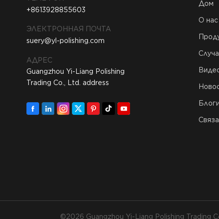
Дом
+8613928855603
О нас
ЭЛЕКТРОННАЯ ПОЧТА
Прод
suery@yl-polishing.com
Случа
АДРЕС
Виде
Guangzhou Yi-Liang Polishing
Trading Co., Ltd. address
Ново
Блог
Связа
©2026 Guangzhou Yi-Liang Polishing Trading C