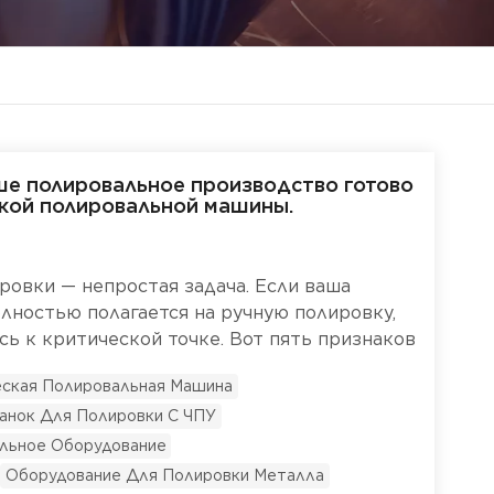
аше полировальное производство готово
ской полировальной машины.
ровки — непростая задача. Если ваша
лностью полагается на ручную полировку,
сь к критической точке. Вот пять признаков
ая мастерская готова перейти на
ская Полировальная Машина
вальную машину. 1. Ваши затраты на
анок Для Полировки С ЧПУ
ее, чем объем производства.Если фонд
ет расти, а производительность остается
льное Оборудование
 сигнал. Ручная полировка — трудоемкий
Оборудование Для Полировки Металла