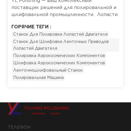
YL Polishing — ваш комплексный
поставщик решений для полировальной и
шлифовальной промышленности. Лопасти
авиационных двигателей относятся к числу
ГОРЯЧИЕ ТЕГИ :
наиболее сложных компонентов в
Станок Для Полировки Лопастей Двигателя
современном производстве. Из-за высоких
Станок Для Шлифовки Ленточных Приводов
требований к качеству поверхности,
Лопастей Двигателя
жестких допусков по размерам и
Полировка Аэрокосмических Компонентов
критически важных стандартов
Шлифовка Аэрокосмических Компонентов
безопасности для этих деталей требуется
специализированное оборудование, а не
Ленточношлифовальный Станок
универсальные инструменты,
Полировальная Машина
переделанные для этой работы.Компания
Qian Ma Technology предлагает два
специализированных станка,
разработанных специально для обработки
поверхности лопаток авиационных
двигателей и аналогичных прецизионных
компонентов: Лопасть авиационного
ТЕЛЕФОН