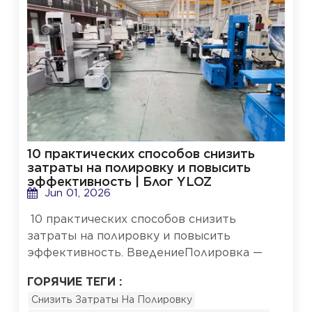
10 практических способов снизить
затраты на полировку и повысить
эффективность | Блог YLOZ
Jun 01, 2026
10 практических способов снизить
затраты на полировку и повысить
эффективность. ВведениеПолировка —
один из самых трудоемких и расходных
ГОРЯЧИЕ ТЕГИ :
процессов в обработке металлических
Снизить Затраты На Полировку
поверхностей. Для производителей,