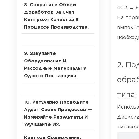
8. Сократите Объем
40# → 8
Доработок За Счет
На перв
Контроля Качества В
Процессе Производства.
выполне
необход
9. Закупайте
Оборудование И
2. По
Расходные Материалы У
Одного Поставщика.
обраб
типа.
10. Регулярно Проводите
Использ
Аудит Своих Процессов —
Диоксид
Измеряйте Результаты И
Улучшайте Их.
титанов
Краткое Содержание: