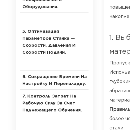
Оборудования.
повышен
накопле
5. Оптимизация
1. Вы
Параметров Станка —
Скорости, Давления И
матер
Скорости Подачи.
Пропуск
Использ
6. Сокращение Времени На
глубоки
Настройку И Переналадку.
абразив
7. Контроль Затрат На
материа
Рабочую Силу За Счет
Правиль
Надлежащего Обучения.
более ч
стали: