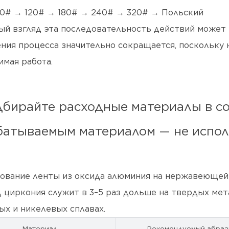
0# → 120# → 180# → 240# → 320# → Польский
ый взгляд эта последовательность действий может 
ния процесса значительно сокращается, поскольку 
имая работа.
дбирайте расходные материалы в со
атываемым материалом — не испол
ование ленты из оксида алюминия на нержавеющей с
 циркония служит в 3–5 раз дольше на твердых мет
ых и никелевых сплавах.
Материал
Рекомендуемый абраз