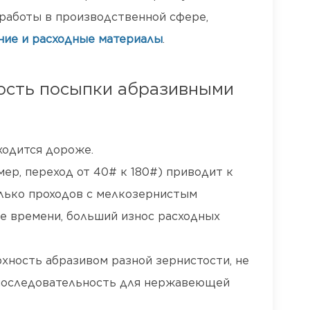
работы в производственной сфере,
ние и расходные материалы
.
ность посыпки абразивными
ходится дороже.
ер, переход от 40# к 180#) приводит к
олько проходов с мелкозернистым
е времени, больший износ расходных
ность абразивом разной зернистости, не
я последовательность для нержавеющей