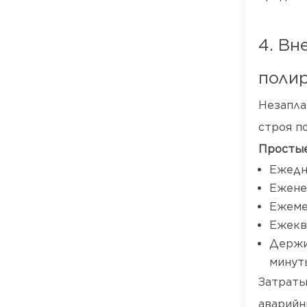
4. Вн
полир
Незапла
строя п
Простые
Ежедн
Ежене
Ежеме
Ежекв
Держи
минуты
Затраты
аварийн