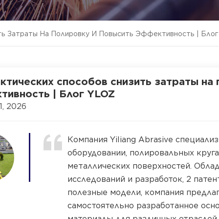
ть Затраты На Полировку И Повысить Эффективность | Бло
актических способов снизить затраты на
тивность | Блог YLOZ
1, 2026
Компания Yiliang Abrasive специал
оборудовании, полировальных круг
металлических поверхностей. Облад
исследований и разработок, 2 патен
полезные модели, компания предла
самостоятельно разработанное осн
материалы для различных отраслей