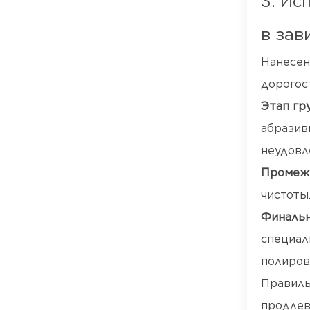
3. Ис
в зав
Нанесен
дорогос
Этап гр
абразив
неудовл
Промежу
чистоты
Финальн
специал
полиров
Правиль
продлев