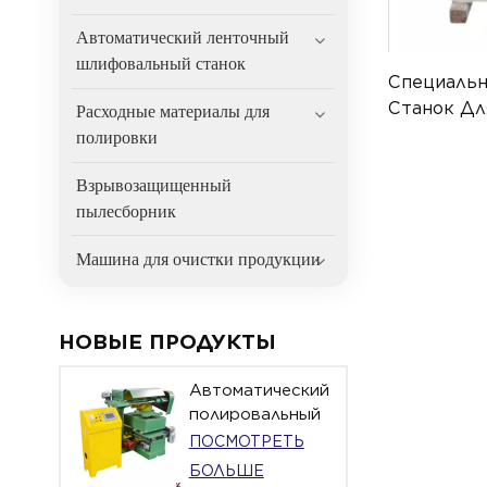
Автоматический ленточный
шлифовальный станок
Специаль
Станок Дл
Расходные материалы для
Авиационн
полировки
A30-H
Взрывозащищенный
пылесборник
Машина для очистки продукции
НОВЫЕ ПРОДУКТЫ
Автоматический
полировальный
станок с
ПОСМОТРЕТЬ
поворотным
БОЛЬШЕ
столом для