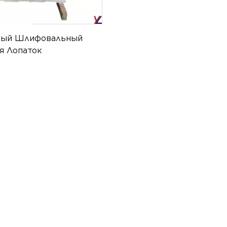
ный Шлифовальный
я Лопаток
ых Двигателей YT-