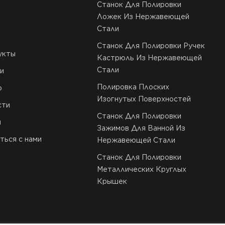
Станок Для Полировки
Ложек Из Нержавеющей
Стали
Станок Для Полировки Ручек
укты
Кастрюль Из Нержавеющей
Стали
и
Полировка Плоских
о
Изогнутых Поверхностей
сти
Станок Для Полировки
и
Зажимов Для Ванной Из
ться с нами
Нержавеющей Стали
Станок Для Полировки
Металлических Круглых
Крышек