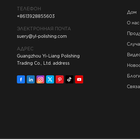
ТЕЛЕФОН
Дом
+8613928855603
О нас
ЭЛЕКТРОННАЯ ПОЧТА
Прод
suery@yl-polishing.com
Случа
АДРЕС
Виде
Guangzhou Yi-Liang Polishing
Trading Co., Ltd. address
Ново
Блог
Связа