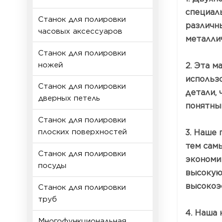
специал
Станок для полировки
различн
часовых аксессуаров
металли
Станок для полировки
ножей
2. Эта м
использо
Станок для полировки
детали, 
дверных петель
понятны
Станок для полировки
плоских поверхностей
3. Наше
тем сам
Станок для полировки
экономи
посуды
высокую
высокоэ
Станок для полировки
труб
4. Наша
Многофункциональная