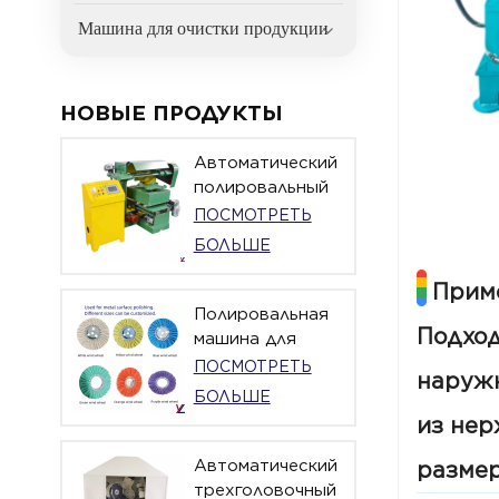
Машина для очистки продукции
НОВЫЕ ПРОДУКТЫ
Автоматический
полировальный
станок с
ПОСМОТРЕТЬ
поворотным
БОЛЬШЕ
столом для
зеркальной
Прим
полировки YL-
Полировальная
Подход
ATPM-051
машина для
полировки и
ПОСМОТРЕТЬ
наружн
шлифовки
БОЛЬШЕ
металла с
из нер
воздушной
проволокой.
Автоматический
размер
трехголовочный