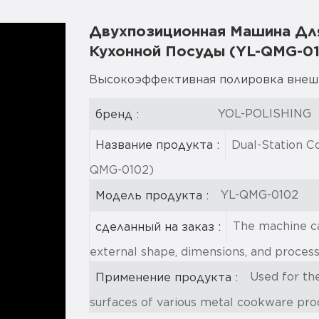
Двухпозиционная Машина Дл
Кухонной Посуды (YL-QMG-01
Высокоэффективная полировка внешни
YOL-POLISHING
бренд :
Dual-Station C
Название продукта :
QMG-0102)
YL-QMG-0102
Модель продукта :
The machine ca
сделанный на заказ :
external shape, dimensions, and proces
Used for the
Применение продукта :
surfaces of various metal cookware pro