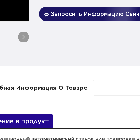
Запросить Информацию Сейч
бная Информация О Товаре
ение в продукт
позиционный автоматический станок для полировки н