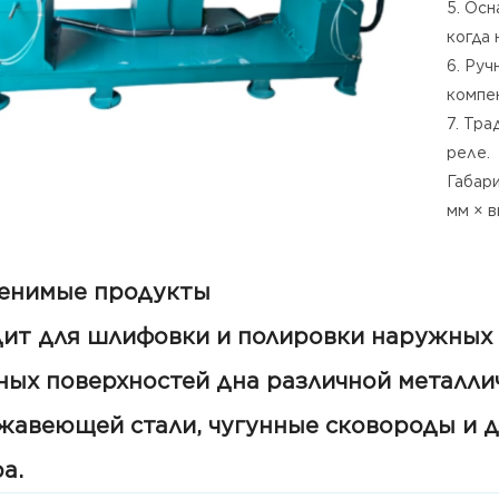
5. Ос
когда 
6. Ру
компе
7. Тра
реле.
Габар
мм × 
енимые продукты
ит для шлифовки и полировки наружных 
ых поверхностей дна различной металли
жавеющей стали, чугунные сковороды и д
а.