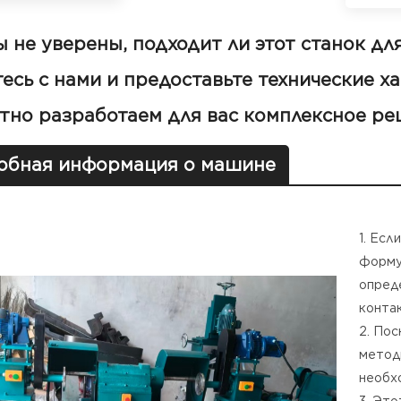
ы не уверены, подходит ли этот станок дл
есь с нами и предоставьте технические х
тно разработаем для вас комплексное ре
обная информация о машине
1. Есл
форму
опред
конта
2. По
метод
необх