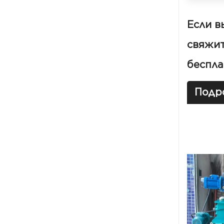
Если в
свяжит
беспла
Подр