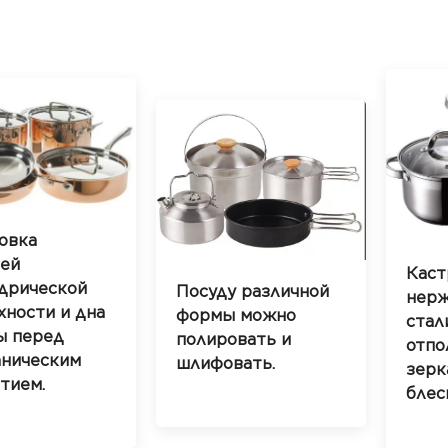
овка
ей
Каст
дрической
Посуду различной
нер
хности и дна
формы можно
стал
ы перед
полировать и
отпо
аническим
шлифовать.
зерк
тием.
блес