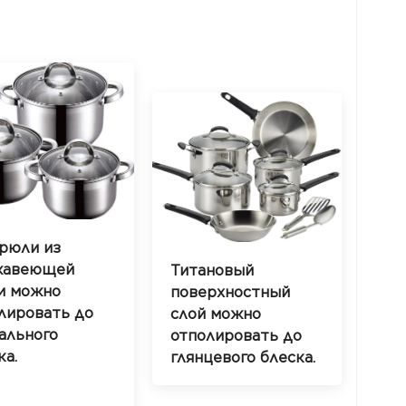
рюли из
жавеющей
Титановый
и можно
поверхностный
лировать до
слой можно
ального
отполировать до
ка.
глянцевого блеска.