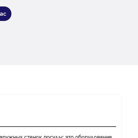
ас
аружных стенок посуды: это оборудование