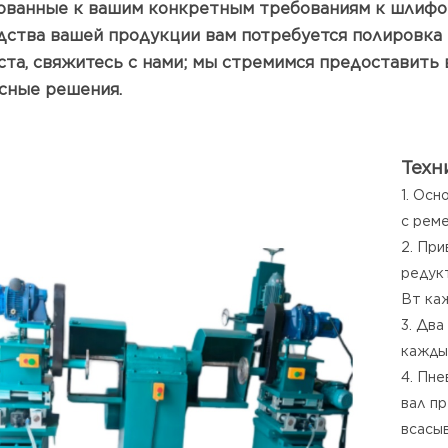
ованные к вашим конкретным требованиям к шлифов
дства вашей продукции вам потребуется полировка п
ста, свяжитесь с нами; мы стремимся предоставить
сные решения.
Техн
1. Осн
с рем
2. Пр
редук
Вт ка
3. Дв
кажды
4. Пн
вал п
всасыв