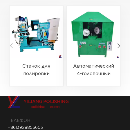
Станок для
Автоматический
полировки
4-головочный
наружных стенок
полировальный
и дна кухонной
станок для мелких
посуды YL-QMG-
металлических
0101
изделий с высокой
степенью
зеркальной
ТЕЛЕФОН
полировки YL-
+8613928855603