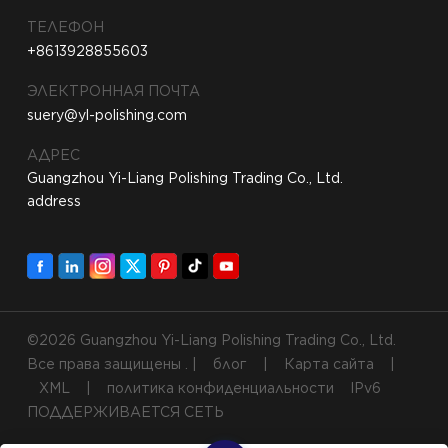
ТЕЛЕФОН
+8613928855603
ЭЛЕКТРОННАЯ ПОЧТА
suery@yl-polishing.com
АДРЕС
Guangzhou Yi-Liang Polishing Trading Co., Ltd.
address
©2026 Guangzhou Yi-Liang Polishing Trading Co., Ltd.
Все права защищены . |
блог
|
Карта сайта
|
XML
|
политика конфиденциальности
IPv6
ПОДДЕРЖИВАЕТСЯ СЕТЬ