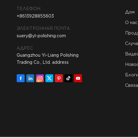
ТЕЛЕФОН
Дом
+8613928855603
О нас
ЭЛЕКТРОННАЯ ПОЧТА
Прод
suery@yl-polishing.com
Случа
АДРЕС
Виде
Guangzhou Yi-Liang Polishing
Trading Co., Ltd. address
Ново
Блог
Связа