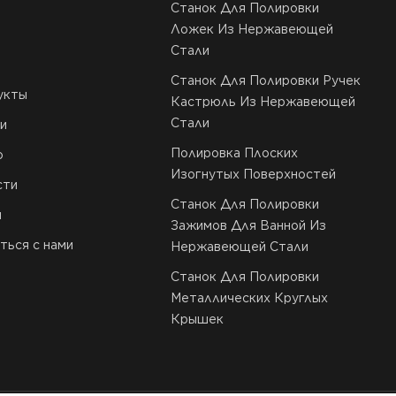
Станок Для Полировки
Ложек Из Нержавеющей
Стали
Станок Для Полировки Ручек
укты
Кастрюль Из Нержавеющей
Стали
и
Полировка Плоских
о
Изогнутых Поверхностей
сти
Станок Для Полировки
и
Зажимов Для Ванной Из
ться с нами
Нержавеющей Стали
Станок Для Полировки
Металлических Круглых
Крышек