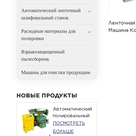
Автоматический ленточный
шлифовальный станок
Ленточна
Машина Ко
Расходные материалы для
SR-R1000
полировки
Взрывозащищенный
пылесборник
Машина для очистки продукции
НОВЫЕ ПРОДУКТЫ
Автоматический
полировальный
станок с
ПОСМОТРЕТЬ
поворотным
БОЛЬШЕ
столом для