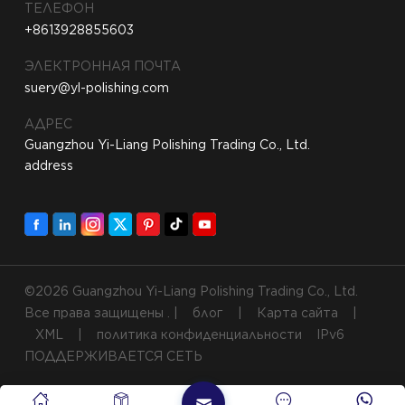
ТЕЛЕФОН
+8613928855603
ЭЛЕКТРОННАЯ ПОЧТА
suery@yl-polishing.com
АДРЕС
Guangzhou Yi-Liang Polishing Trading Co., Ltd.
address
©2026 Guangzhou Yi-Liang Polishing Trading Co., Ltd.
Все права защищены . |
блог
|
Карта сайта
|
XML
|
политика конфиденциальности
IPv6
ПОДДЕРЖИВАЕТСЯ СЕТЬ