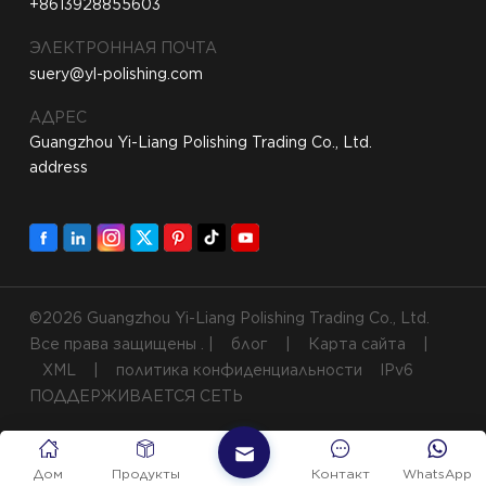
+8613928855603
ЭЛЕКТРОННАЯ ПОЧТА
suery@yl-polishing.com
АДРЕС
Guangzhou Yi-Liang Polishing Trading Co., Ltd.
address
©2026 Guangzhou Yi-Liang Polishing Trading Co., Ltd.
Все права защищены . |
блог
|
Карта сайта
|
XML
|
политика конфиденциальности
IPv6
ПОДДЕРЖИВАЕТСЯ СЕТЬ
Дом
Продукты
Контакт
WhatsApp