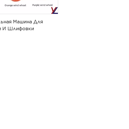
ьная Машина Для
и И Шлифовки
 Воздушной
й.