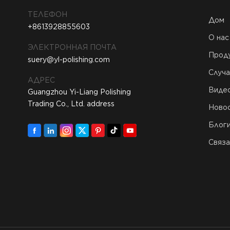
ТЕЛЕФОН
Дом
+8613928855603
О нас
ЭЛЕКТРОННАЯ ПОЧТА
Прод
suery@yl-polishing.com
Случа
АДРЕС
Виде
Guangzhou Yi-Liang Polishing
Trading Co., Ltd. address
Ново
Блог
Связа