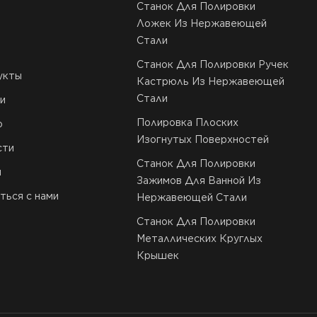
Станок Для Полировки
Ложек Из Нержавеющей
Стали
Станок Для Полировки Ручек
укты
Кастрюль Из Нержавеющей
Стали
и
Полировка Плоских
о
Изогнутых Поверхностей
сти
Станок Для Полировки
и
Зажимов Для Ванной Из
ться с нами
Нержавеющей Стали
Станок Для Полировки
Металлических Круглых
Крышек