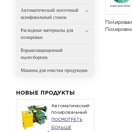
Автоматический ленточный
шлифовальный станок
Полировал
Полировк
Расходные материалы для
Металла С
полировки
Проволоко
Взрывозащищенный
пылесборник
Машина для очистки продукции
НОВЫЕ ПРОДУКТЫ
Автоматический
полировальный
станок с
ПОСМОТРЕТЬ
поворотным
БОЛЬШЕ
столом для