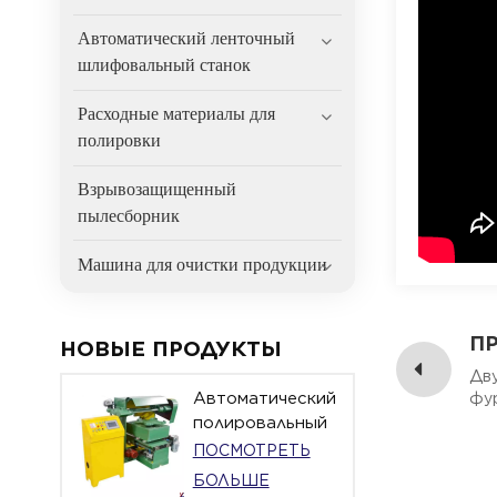
Автоматический ленточный
шлифовальный станок
Расходные материалы для
полировки
Взрывозащищенный
пылесборник
Машина для очистки продукции
П
НОВЫЕ ПРОДУКТЫ
Дву
Автоматический
фу
полировальный
станок с
ПОСМОТРЕТЬ
поворотным
БОЛЬШЕ
столом для