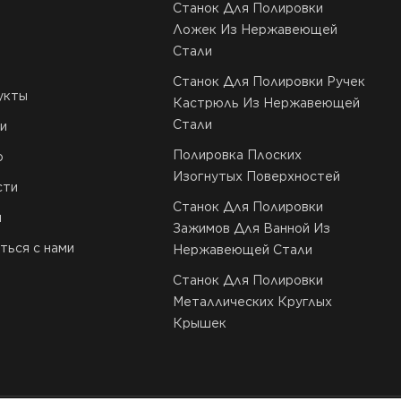
Станок Для Полировки
Ложек Из Нержавеющей
Стали
Станок Для Полировки Ручек
укты
Кастрюль Из Нержавеющей
Стали
и
Полировка Плоских
о
Изогнутых Поверхностей
сти
Станок Для Полировки
и
Зажимов Для Ванной Из
ться с нами
Нержавеющей Стали
Станок Для Полировки
Металлических Круглых
Крышек