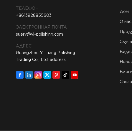
ТЕЛЕФОН
Дом
+8613928855603
О нас
ЭЛЕКТРОННАЯ ПОЧТА
Прод
suery@yl-polishing.com
Случа
АДРЕС
Виде
Guangzhou Yi-Liang Polishing
Trading Co., Ltd. address
Ново
Блог
Связа